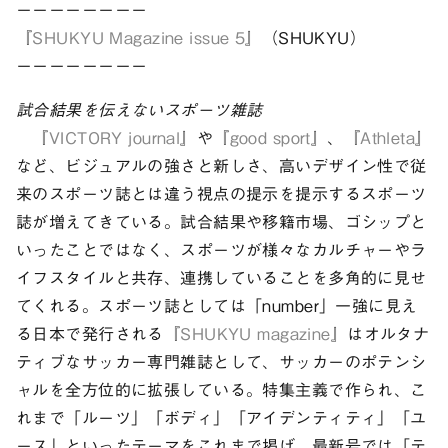
ーーーーーーーー
『
SHUKYU Magazine issue 5
』（SHUKYU）
ーーーーーーーー
試合結果を伝えないスポーツ雑誌
『
VICTORY journal
』や『
good sport
』、『
Athleta
』
など、ビジュアルの強さと新しさ、高いデザイン性で従
来のスポーツ誌とは違う視点の提示を提示するスポーツ
誌が増えてきている。試合結果や移籍市場、ゴシップと
いったことではなく、スポーツが様々なカルチャーやラ
イフスタイルと共存、連携していることを多角的に見せ
てくれる。スポーツ誌としては「number」一強に見え
る日本で発行される『
SHUKYU magazine
』はオルタナ
ティブなサッカー専門雑誌として、サッカーのポテンシ
ャルを全方位的に拡張している。特集主義で作られ、こ
れまで「ルーツ」「ボディ」「アイデンティティ」「ユ
ース」といったテーマをこれまで掲げ、最新号では「テ