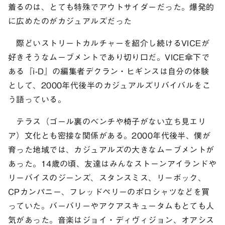
着るのは、とても特殊でアウトサイダーだった。爆発的
に広めたのがカジュアルズだった
際どいストリートカルチャーを紹介し続けるVICEが
好きそうなムーブメントであり切り口だ。VICE傘下で
ある『i-D』の編集者デクラン・ヒギンスは自分の体験
として、2000年代後半のカジュアルズリバイバルをこ
う語っている。
テラス（ゴール裏のベンチや椅子がない立ち見エリ
ア）文化とも密接な関係がある。2000年代後半、僕が
育った地域では、カジュアルズの大きなムーブメントが
あった。14歳の頃、友達はみんなストーンアイランドや
リーバイスのジーンズ、スタンスミス、リーボック、
CPカンパニー、フレッドペリーのポロシャツなどを買
っていた。バーバリーやアクアスキュータムもとても人
気があった。音楽はジョイ・ディヴィジョン、オアシス