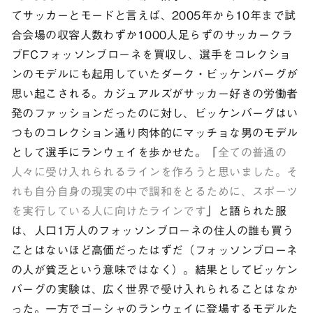
てサッカーとモードと言えば、2005年から10年まで試
合会場の収容人数わずか1000人足らずのサッカークラ
ブFCフォッソンブローネを買収し、選手をコレクショ
ンのモデルにも起用していたダーク・ビッケンバーグが
思い起こされる。カジュアルズがサッカー好きの労働者
発のファッションだったのに対し、ビッケンバーグはい
つものコレクション通り肉体的にマッチョな男のモデル
として選手にランウェイを歩かせた。「
全ての普通の
人々に受け入れられるラインを作ろうと思いました。そ
れも自分自身の現実の中で調和をとるために、スポーツ
を実行している人に向けたラインです
」と語られた服
は、人口1万人のフォッソンブローネの住人の誰も買う
ことはないほど高価だったはずだ（フォッソンブローネ
の人が貧乏という意味ではなく）。結果としてビッケン
バーグの実験は、広く世界で受け入れられることはなか
った。一方でゴーシャのランウェイに登場するモデルた