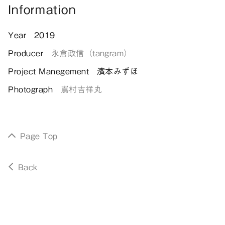
Information
Year
2019
Producer
永倉政信（tangram）
Project Manegement
濱本みずほ
Photograph
嶌村吉祥丸
Page Top
Back