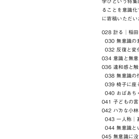
学びという特集
ることを意識化
に寄稿いただい
028 計る│稲
030 無意識
032 反復と
034 意識と
036 違和感と
038 無意識
039 椅子に
040 おばあ
041 子ども
042 バカな
043 一人称│
044 無意識
045 無意識に