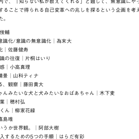
内で、「知らない私が教えてくれる」と題して、無意識にや
することで得られる自己変革への兆しを探るという企画を考え
た。
田俊輔
の意識化/意識の無意識化│為末大
変化│佐藤健寿
無意識の往復│片桐はいり
触感│小高真理
の情景│山科ティナ
座る、観察│藤田貴大
ちゃんみたいな犬と犬みたいなおばあちゃん│木下麦
の言葉│穂村弘
小林くん│柳家花緑
嘉島唯
というか世界観。│阿部大樹
没入するための5つの手順│はらだ有彩