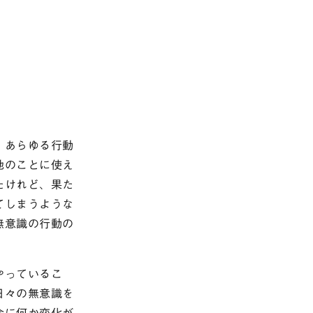
。あらゆる行動
他のことに使え
たけれど、果た
てしまうような
無意識の行動の
やっているこ
日々の無意識を
会に何か変化が