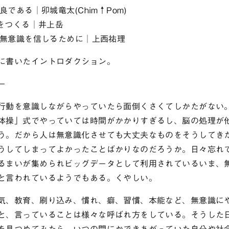
野良である│卯城竜太(Chim↑Pom)
庭をつくる│井上岳
る無意識を信じるために│上西祐理
に書いたイントロダクション。
ー
行動を意識しながらやっていたら面倒くさくてしかたがない
体操」式でやっていては時間がかかりすぎるし、脳の処理が
う。だから人は無意識化させても大丈夫なものをそうしてき
うしてしまってよかったことばかりなのだろうか。日々忘れ
るまいが集められビッグデータとして利用されているいま、
と言われているようでもある。くやしい。
気、教育、刷り込み、慣れ、癖、習慣、本能など、無意識に
と、言っていることは様々な呼ばれ方をしている。そうした
を見つめてみたら、いつの間にかできあがっていた自分や社