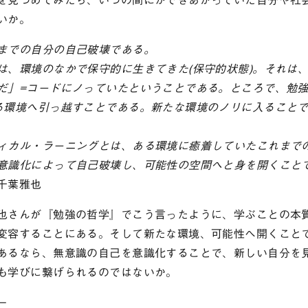
いか。
までの自分の自己破壊である。
は、環境のなかで保守的に生きてきた(保守的状態)。それは
だ」=コードにノっていたということである。ところで、勉
る環境へ引っ越すことである。新たな環境のノリに入ること
ィカル・ラーニングとは、ある環境に癒着していたこれまで
意識化によって自己破壊し、可能性の空間へと身を開くこと
千葉雅也
也さんが『勉強の哲学』でこう言ったように、学ぶことの本
変容することにある。そして新たな環境、可能性へ開くこと
あるなら、無意識の自己を意識化することで、新しい自分を
も学びに繋げられるのではないか。
ー