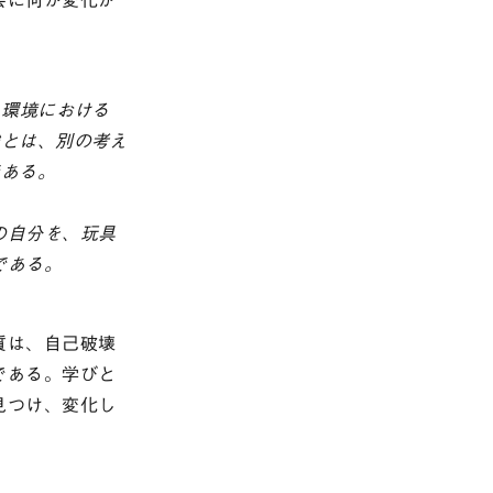
、環境における
強とは、別の考え
である。
の自分を、玩具
である。
質は、自己破壊
である。学びと
見つけ、変化し