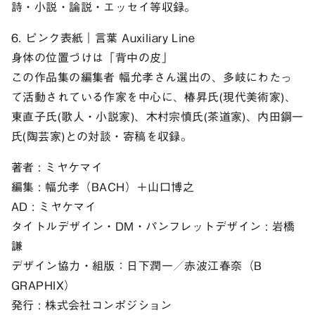
詩・小説・論説・エッセイ等収録。
6. ピンク表紙｜言葉 Auxiliary Line
身体の位置づけは「背中の皮」
この作品集の編集者 幅允孝さん選出の、多岐にわたっ
て活動されている作家を中心に、椿昇氏(現代美術家)、
東直子氏(歌人・小説家)、木村宗慎氏(茶道家)、内田鋼一
氏(陶芸家)との対談・寄稿を収録。
著者 : ミヤケマイ
編集 : 幅允孝（BACH）＋山口博之
AD : ミヤケマイ
タイトルデザイン・DM・パンフレットデザイン : 岩橋
謙
デザイン協力・組版：日下潤一／赤波江春奈（B
GRAPHIX）
発行 : 株式会社コンポジション