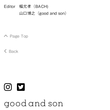
Editor
幅允孝（BACH)
山口博之（good and son）
Page Top
Back