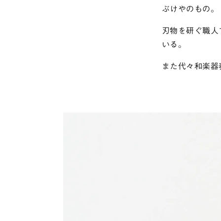
ぶけやのもの。
刃物を研ぐ職人
いる。
また代々和楽器