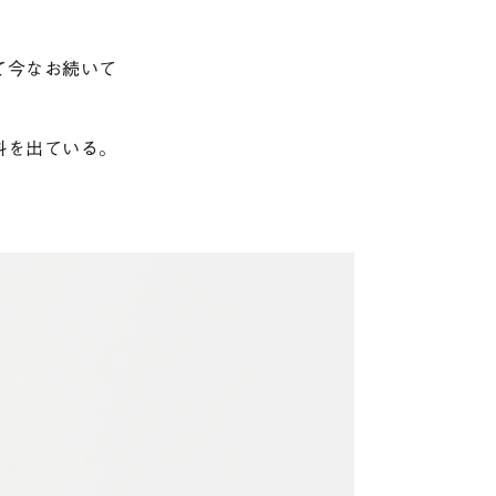
て今なお続いて
科を出ている。