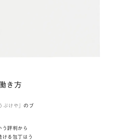
働き方
うぶけや」
のブ
いう評判から
続ける包丁はう