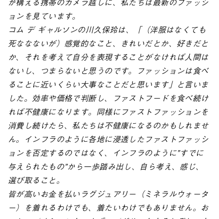
が構える携帯のカメラ越しに、私たちは最新のファッシ
ョンを見ています。
コム デ ギャルソンの川久保玲は、「（洋服はなくても
死ななないが）感覚的なこと、きれいだとか、好きだと
か、それを考えて自分を表現することがなければ人間は
ないし、つまらないと思うのです。ファッションは食べ
ることに近いくらい大事なことだと思います」と言いま
した。効率や価格で判断し、ファストフードを食べ続け
れば不健康になります。同様にファストファッションを
消費し続けたら、私たちは不健康になるのかもしれませ
ん。インフラのように各地に浸透したファストファッシ
ョンを否定するのではなく、インフラのように”すでに
与えられたもの”から一歩踏み出し、自ら考え、感じ、
選び取ること。
皆が高いお金を払いラグジュアリー（ミネラルウォータ
ー）を着れるわけでも、着たいわけでもありません。お