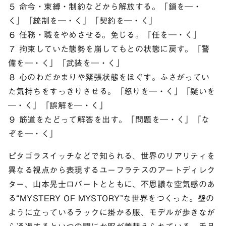
５ 命令・束縛・制約などから解放する。「鎖を―・
く」「統制を―・く」「契約を―・く」
６ 任務・職をやめさせる。免じる。「任を―・く」
７ 拘束していた態勢を崩してもとの状態に戻す。「警
備を―・く」「武装を―・く」
８ 心のわだかまりや緊張状態をほぐす。ふさがってい
た気持ちをすっきりさせる。「怒りを―・く」「疑いを
―・く」「誤解を―・く」
９ 筋道をたどって解答を出す。「問題を―・く」「な
ぞを―・く」
ピタゴラスイッチなどで知られる、世界のリアリティを
異なる視点から表現するユーフラテスのアートディレク
ター、山本晃士ロバートとともに、不思議な空気感のあ
る“MYSTERY OF MYSTORY”な世界をつくった。壁の
ように立っているラックに掛かる服、モデルが歩きなが