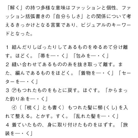
「解く」の持つ多様な意味はファッションと個性、ファ
ッション括弧書きの「自分らしさ」との関係について考
えるきっかけとなる言葉であり、ビジュアルのキーワー
ドとなった。
１ 結んだりしばったりしてあるものをゆるめて分け離
す。ほどく。「帯を―・く」「包みを―・く」
２ 縫い合わせてあるものの糸を抜き取って離す。ま
た、編んであるものをほどく。「着物を―・く」「セー
ターを―・く」
３ ㋐もつれたものをもとに戻す。ほぐす。「からまっ
た釣り糸を―・く」
㋑（「梳く」とも書く）もつれた髪に櫛 (くし) を入
れて整える。とかす。すく。「乱れた髪を―・く」
４ 着ていたもの、身に取り付けたものをはずす。「旅
装を―・く」