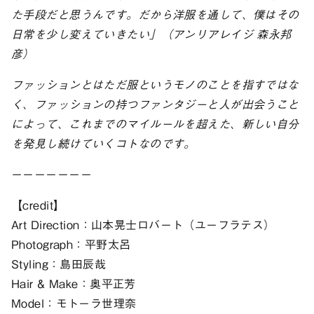
た手段だと思うんです。だから洋服を通して、僕はその
日常を少し変えていきたい」（アンリアレイジ 森永邦
彦）
ファッションとはただ服というモノのことを指すではな
く、ファッションの持つファンタジーと人が出会うこと
によって、これまでのマイルールを超えた、新しい自分
を発見し続けていくコトなのです。
ーーーーーーー
【credit】
Art Direction：山本晃士ロバート（ユーフラテス）
Photograph：平野太呂
Styling：島田辰哉
Hair & Make：奥平正芳
Model：モトーラ世理奈