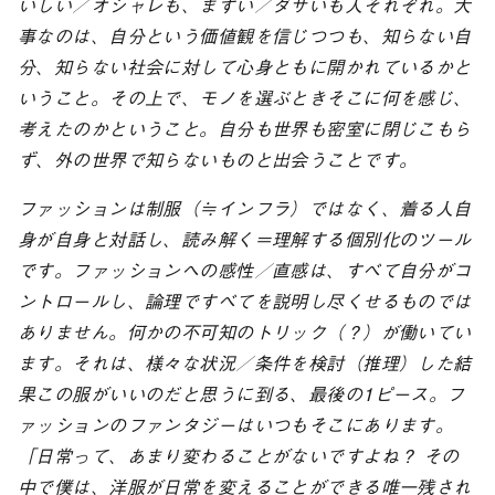
いしい／オシャレも、まずい／ダサいも人それぞれ。大
事なのは、自分という価値観を信じつつも、知らない自
分、知らない社会に対して心身ともに開かれているかと
いうこと。その上で、モノを選ぶときそこに何を感じ、
考えたのかということ。自分も世界も密室に閉じこもら
ず、外の世界で知らないものと出会うことです。
ファッションは制服（≒インフラ）ではなく、着る人自
身が自身と対話し、読み解く＝理解する個別化のツール
です。ファッションへの感性／直感は、すべて自分がコ
ントロールし、論理ですべてを説明し尽くせるものでは
ありません。何かの不可知のトリック（？）が働いてい
ます。それは、様々な状況／条件を検討（推理）した結
果この服がいいのだと思うに到る、最後の1ピース。フ
ァッションのファンタジーはいつもそこにあります。
「日常って、あまり変わることがないですよね？ その
中で僕は、洋服が日常を変えることができる唯一残され