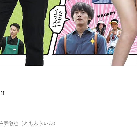
on
千原徹也（れもんらいふ）