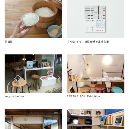
隅田屋
『KIGI キギ』植原亮輔＋渡邉良重
soup of he(r)art
FERTILE SOIL Exhibition