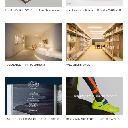
TOOTHPICKS つまようじ The Osamu Inaba Collection Archives
good and son & books ある個人の積読と倉庫から
RESIDENCE – INITIA Entrance
WELLNESS BASE
NATURE OBSERBATION BOOKSTORE 自然観察書店
ISSEY MIYAKE FOOT – HYPER TAPING