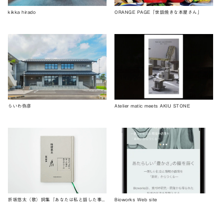
kikka hirado
ORANGE PAGE「世話焼きな本屋さん」
らいわ弥彦
Atelier matic meets AKIU STONE
折坂悠太（歌）詞集『あなたは私と話した事があるだろうか』
Bioworks Web site