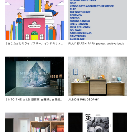
「あなただけのライブラリー」ギンザのサヱグサ
PLAY EARTH PARK project archive book
「INTO THE WILD 版画家 吉田博と吉田遠志」展
ALBION PHILOSOPHY