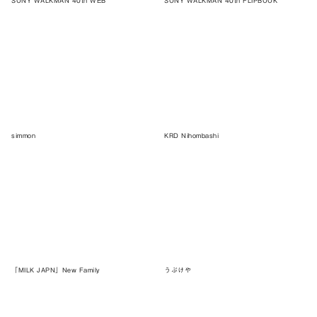
SONY WALKMAN 40th WEB
SONY WALKMAN 40th FLIPBOOK
simmon
KRD Nihombashi
「MILK JAPN」New Family
うぶけや