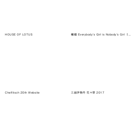
HOUSE OF LOTUS
蝙蝠 Everybody’s Girl is Nobody’s Girl ミヤケマイ作品集
Chelfitsch 20th Website
三越伊勢丹 花々祭 2017