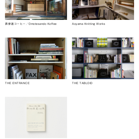
表参道コーヒー／Omotesando Koffee
Aoyama Knitting Works
THE ENTRANCE
THE TABLOID