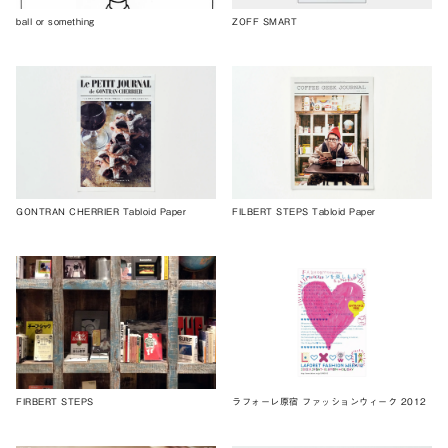
ball or something
ZOFF SMART
GONTRAN CHERRIER Tabloid Paper
FILBERT STEPS Tabloid Paper
FIRBERT STEPS
ラフォーレ原宿 ファッションウィーク 2012