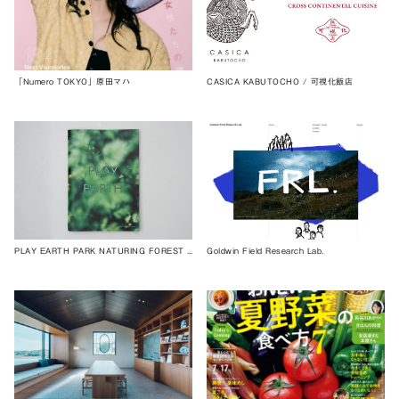
「Numero TOKYO」原田マハ
CASICA KABUTOCHO / 可視化飯店
PLAY EARTH PARK NATURING FOREST Concept Book
Goldwin Field Research Lab.