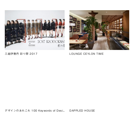
三越伊勢丹 彩り祭 2017
LOUNGE CEYLON TIME
デザインのあれこれ 100 Keywords of Design: JAGDA REPORT (JAGDA REPORT Vol. 191)
DAPPLED HOUSE