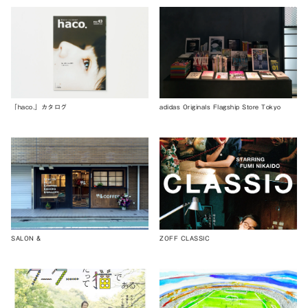
「haco.」カタログ
adidas Originals Flagship Store Tokyo
SALON &
ZOFF CLASSIC