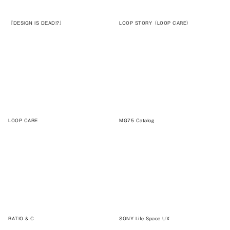
『DESIGN IS DEAD!?』
LOOP STORY（LOOP CARE）
LOOP CARE
MG75 Catalog
RATIO & C
SONY Life Space UX